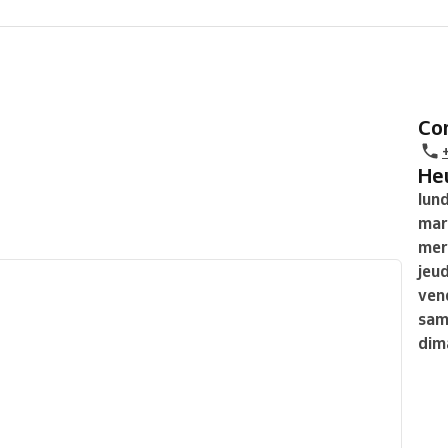
C
H
lund
mar
mer
jeud
ven
sam
dim