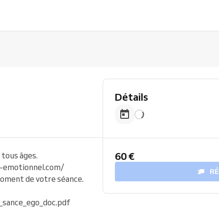
Détails
60 €
 tous âges.
t-emotionnel.com/
R
moment de votre séance.
_sance_ego_doc.pdf